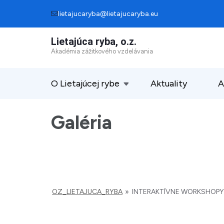
Skip
lietajucaryba@lietajucaryba.eu
to
Lietajúca ryba, o.z.
content
Akadémia zážitkového vzdelávania
(Press
Enter)
O Lietajúcej rybe
Aktuality
A
Galéria
OZ_LIETAJUCA_RYBA
»
INTERAKTÍVNE WORKSHOPY "