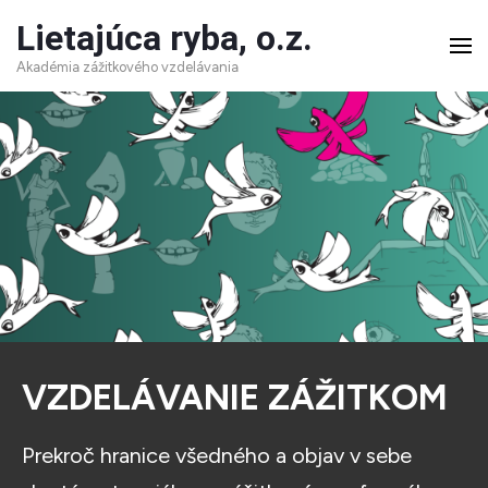
Skip
Lietajúca ryba, o.z.
to
Akadémia zážitkového vzdelávania
content
(Press
Enter)
VZDELÁVANIE ZÁŽITKOM
Prekroč hranice všedného a objav v sebe