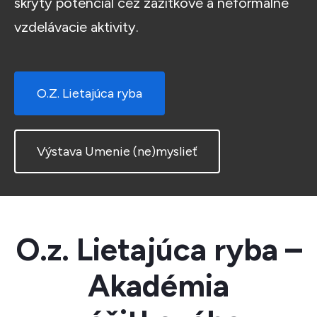
skrytý potenciál cez zážitkové a neformálne
vzdelávacie aktivity.
O.Z. Lietajúca ryba
Výstava Umenie (ne)myslieť
O.z. Lietajúca ryba –
Akadémia