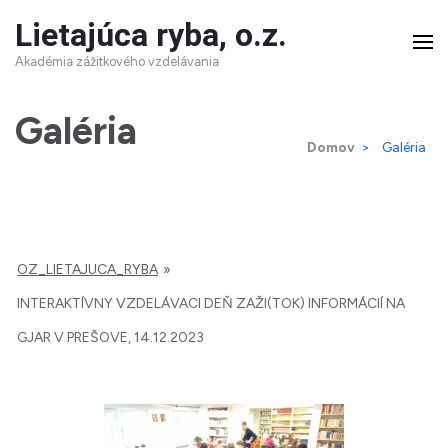
Skip
Lietajúca ryba, o.z.
to
Akadémia zážitkového vzdelávania
content
(Press
Galéria
Domov
>
Galéria
Enter)
OZ_LIETAJUCA_RYBA
»
INTERAKTÍVNY VZDELÁVACI DEŇ ZAŽI(TOK) INFORMÁCIÍ NA
GJAR V PREŠOVE, 14.12.2023