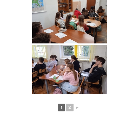
1
2
►