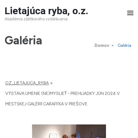
Skip
Lietajúca ryba, o.z.
to
Akadémia zážitkového vzdelávania
content
(Press
Galéria
Domov
>
Galéria
Enter)
OZ_LIETAJUCA_RYBA
»
VÝSTAVA UMENIE (NE)MYSLIEŤ - PREHLIADKY JÚN 2024 V
MESTSKEJ GALÉRIÍ CARAFFKA V PREŠOVE