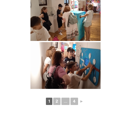
1
2
...
4
►