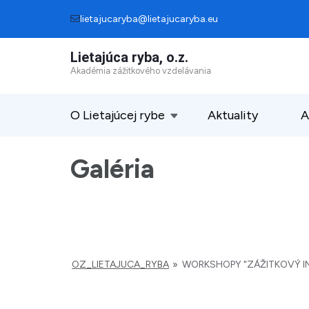
Skip
lietajucaryba@lietajucaryba.eu
to
Lietajúca ryba, o.z.
content
Akadémia zážitkového vzdelávania
(Press
Enter)
O Lietajúcej rybe
Aktuality
A
Galéria
OZ_LIETAJUCA_RYBA
»
WORKSHOPY "ZÁŽITKOVÝ INF