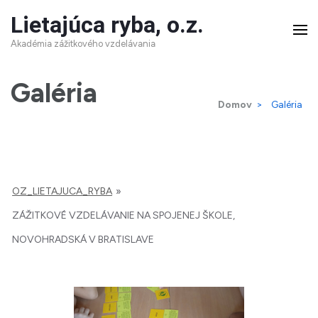
Skip
Lietajúca ryba, o.z.
to
Akadémia zážitkového vzdelávania
content
(Press
Galéria
Domov
>
Galéria
Enter)
OZ_LIETAJUCA_RYBA
»
ZÁŽITKOVÉ VZDELÁVANIE NA SPOJENEJ ŠKOLE,
NOVOHRADSKÁ V BRATISLAVE