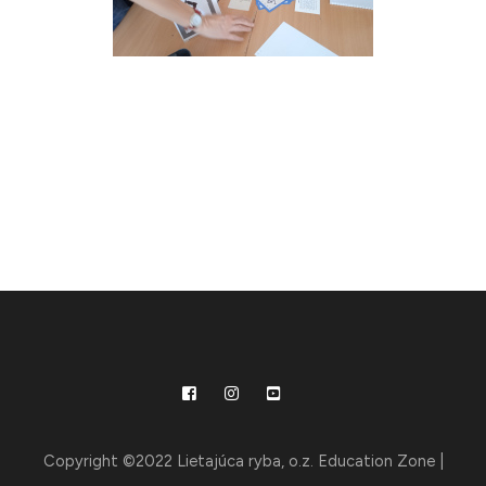
Copyright ©2022 Lietajúca ryba, o.z.
Education Zone |