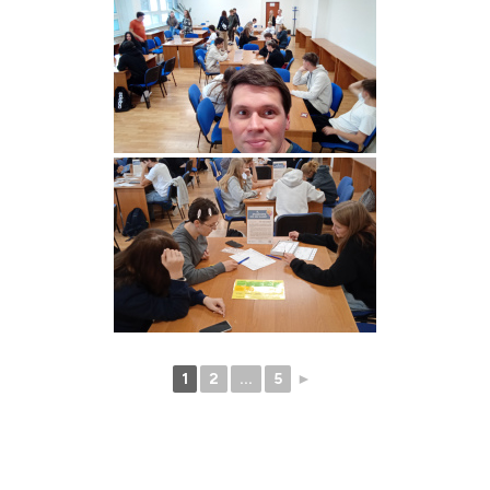
1
2
...
5
►