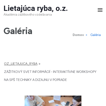
Skip
Lietajúca ryba, o.z.
to
Akadémia zážitkového vzdelávania
content
(Press
Galéria
Domov
>
Galéria
Enter)
OZ_LIETAJUCA_RYBA
»
ZÁŽITKOVÝ SVET INFORMÁCIÍ - INTERAKTÍVNE WORKSHOPY
NA SPŠ TECHNIKY A DIZAJNU V POPRADE