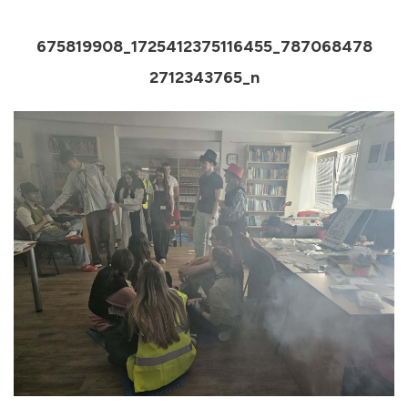
675819908_1725412375116455_787068478
2712343765_n