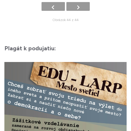
Obrázok 44 z 44
Plagát k podujatiu: