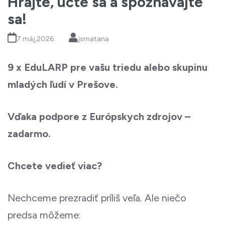
Hrajte, učte sa a spoznávajte
sa!
7 máj,2026
jsmatana
9 x EduLARP pre vašu triedu alebo skupinu
mladých ľudí v Prešove.
Vďaka podpore z Európskych zdrojov –
zadarmo.
Chcete vedieť viac?
Nechceme prezradiť príliš veľa. Ale niečo
predsa môžeme: