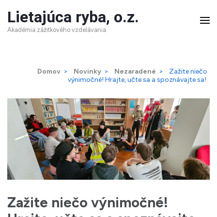
Skip
Lietajúca ryba, o.z.
to
Akadémia zážitkového vzdelávania
content
(Press
Domov
>
Novinky
>
Nezaradené
>
Zažite niečo
Enter)
výnimočné! Hrajte, učte sa a spoznávajte sa!
Zažite niečo výnimočné!