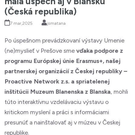
malá úspech aj v Blansku
(Česká republika)
7 mar,2025
jsmatana
Po úspešnom prevádzkovaní výstavy Umenie
(ne)myslieť v Prešove sme
vďaka podpore z
programu Európskej únie Erasmus+, našej
partnerskej organizácií z Českej republiky –
Proactive Network z.s. a spriatelenej
inštitúcii Muzeum Blanenska z Blanska
, mohli
túto interaktívnu vzdelávaciu výstavu o
kritickom myslení a práci s informáciami
presunúť a nainštalovať aj v múzeu v Českej
republike.