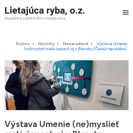
Skip
Lietajúca ryba, o.z.
to
Akadémia zážitkového vzdelávania
content
(Press
Domov
>
Novinky
>
Nezaradené
>
Výstava Umenie
Enter)
(ne)myslieť malá úspech aj v Blansku (Česká republika)
Výstava Umenie (ne)myslieť