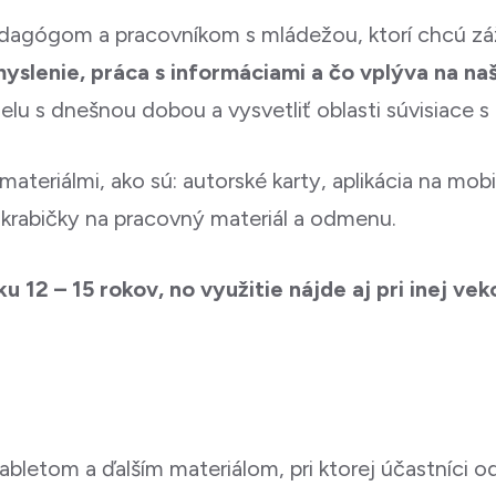
pedagógom a pracovníkom s mládežou, ktorí chcú z
myslenie, práca s informáciami a čo vplýva na na
elu s dnešnou dobou a vysvetliť oblasti súvisiace s
materiálmi, ako sú: autorské karty, aplikácia na mobi
é krabičky na pracovný materiál a odmenu.
 12 – 15 rokov, no využitie nájde aj pri inej vek
abletom a ďalším materiálom, pri ktorej účastníci o