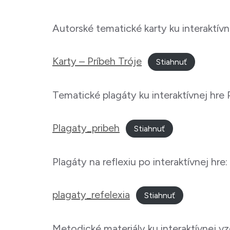
Autorské tematické karty ku interaktívne
Karty – Príbeh Tróje
Stiahnuť
Tematické plagáty ku interaktívnej hre 
Plagaty_pribeh
Stiahnuť
Plagáty na reflexiu po interaktívnej hre:
plagaty_refelexia
Stiahnuť
Metodické materiály ku interaktívnej vz