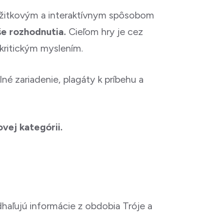
ážitkovým a interaktívnym spôsobom
še rozhodnutia.
Cieľom hry je cez
 kritickým myslením.
lné zariadenie, plagáty k príbehu a
ovej kategórii.
dhaľujú informácie z obdobia Tróje a