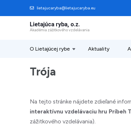
Skip
lietajucaryba@lietajucaryba.eu
to
Lietajúca ryba, o.z.
content
Akadémia zážitkového vzdelávania
(Press
Enter)
O Lietajúcej rybe
Aktuality
A
Trója
Na tejto stránke nájdete zdieľané infor
interaktívnu vzdelávaciu hru Príbeh 
zážitkového vzdelávania).