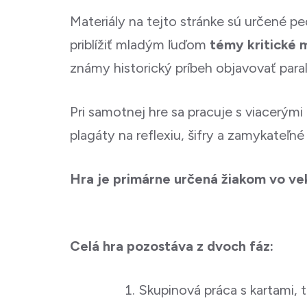
Materiály na tejto stránke sú určené 
priblížiť mladým ľuďom
témy kritické 
známy historický príbeh objavovať paral
Pri samotnej hre sa pracuje s viacerými 
plagáty na reflexiu, šifry a zamykateľn
Hra je primárne určená žiakom vo veku
Celá hra pozostáva z dvoch fáz:
Skupinová práca s kartami, t