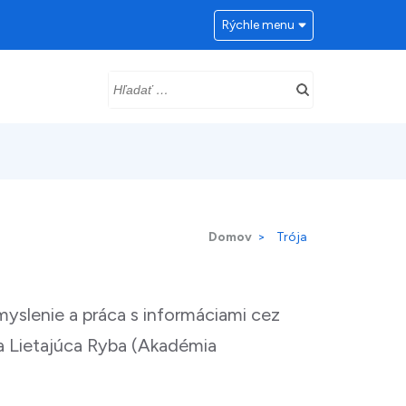
Rýchle menu
Hľadať:
Domov
>
Trója
 myslenie a práca s informáciami cez
ia Lietajúca Ryba (Akadémia