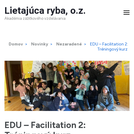
Skip
Lietajúca ryba, o.z.
to
Akadémia zážitkového vzdelávania
content
(Press
Domov
>
Novinky
>
Nezaradené
>
EDU – Facilitation 2:
Enter)
Tréningový kurz
EDU – Facilitation 2: