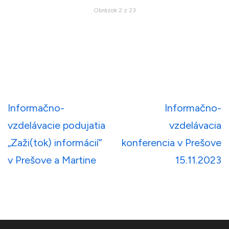
Obrázok 2 z 23
Navigácia
Informačno-
Informačno-
v
vzdelávacie podujatia
vzdelávacia
článku
„Zaži(tok) informácií“
konferencia v Prešove
v Prešove a Martine
15.11.2023