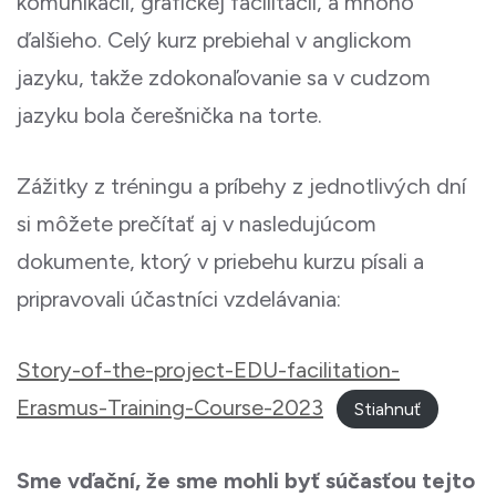
komunikácii, grafickej facilitácií, a mnoho
ďalšieho. Celý kurz prebiehal v anglickom
jazyku, takže zdokonaľovanie sa v cudzom
jazyku bola čerešnička na torte.
Zážitky z tréningu a príbehy z jednotlivých dní
si môžete prečítať aj v nasledujúcom
dokumente, ktorý v priebehu kurzu písali a
pripravovali účastníci vzdelávania:
Story-of-the-project-EDU-facilitation-
Erasmus-Training-Course-2023
Stiahnuť
Sme vďační, že sme mohli byť súčasťou tejto