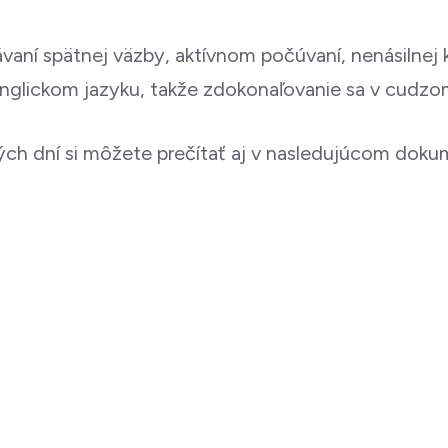
ní spätnej väzby, aktívnom počúvaní, nenásilnej komu
anglickom jazyku, takže zdokonaľovanie sa v cudzom
vých dní si môžete prečítať aj v nasledujúcom dokum