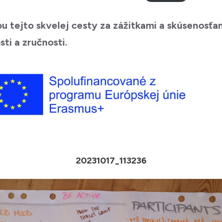
u tejto skvelej cesty za zážitkami a skúsenosťa
ti a zručnosti.
20231017_113236