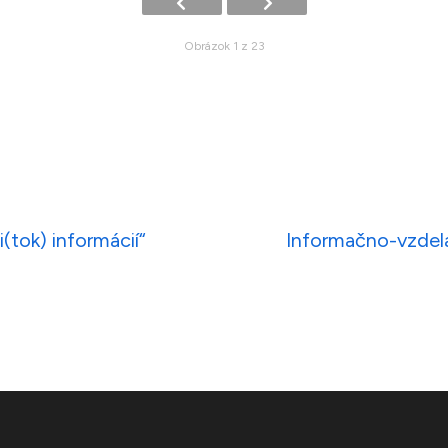
Obrázok 1 z 23
(tok) informácií“
Informačno-vzdelá