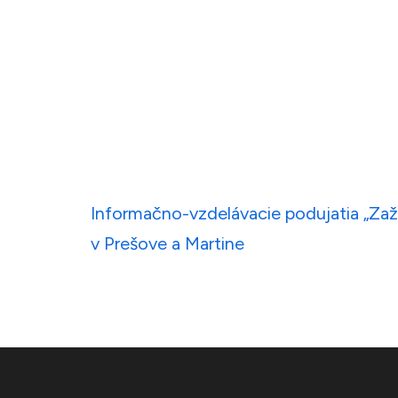
Navigácia
Informačno-vzdelávacie podujatia „Zaži
v
v Prešove a Martine
článku