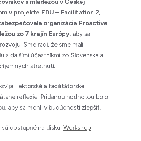
acovníkov s mládežou v Českej
om v projekte EDU – Facilitation 2,
zabezpečovala organizácia Proactive
dežou zo 7 krajín Európy
, aby sa
rozvoju. Sme radi, že sme mali
u s ďalšími účastníkmi zo Slovenska a
ríjemných stretnutí.
víjali lektorské a facilitátorske
átane reflexie. Pridanou hodnotou bolo
u, aby sa mohli v budúcnosti zlepšiť.
i sú dostupné na disku:
Workshop