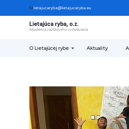
Skip
lietajucaryba@lietajucaryba.eu
to
Lietajúca ryba, o.z.
content
Akadémia zážitkového vzdelávania
(Press
Enter)
O Lietajúcej rybe
Aktuality
A