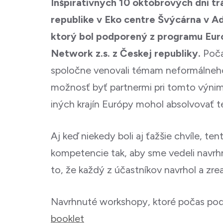
Inšpiratívnych 10 októbrových dní trá
republike v Eko centre Švýcárna v 
ktorý bol podporený z programu Euró
Network z.s. z Českej republiky.
Poča
spoločne venovali témam neformálneho v
možnosť byť partnermi pri tomto výnimo
iných krajín Európy mohol absolvovať te
Aj keď niekedy boli aj ťažšie chvíle, ten
kompetencie tak, aby sme vedeli navrhn
to, že každý z účastníkov navrhol a zre
Navrhnuté workshopy, ktoré počas poduj
booklet