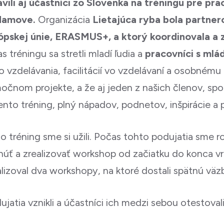
vili aj účastníci zo Slovenka na tréningu pre pr
Adamove.
Organizácia
Lietajúca ryba bola partner
pskej únie, ERASMUS+, a ktorý koordinovala a 
s tréningu sa stretli mladí ľudia a
pracovníci s mlá
zdelávania, facilitácií vo vzdelávaní a osobnému 
čnom projekte, a že aj jeden z našich členov, spol
nto tréning, plný nápadov, podnetov, inšpirácie a p
to tréning sme si užili. Počas tohto podujatia sme roz
úť a zrealizovať workshop od začiatku do konca vr
alizoval dva workshopy, na ktoré dostali spätnú väzb
atia vznikli a účastníci ich medzi sebou otestoval