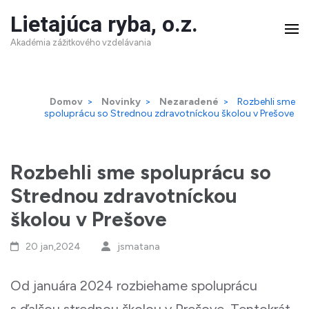
Skip
Lietajúca ryba, o.z.
to
Akadémia zážitkového vzdelávania
content
(Press
Domov
>
Novinky
>
Nezaradené
>
Rozbehli sme
Enter)
spoluprácu so Strednou zdravotníckou školou v Prešove
Rozbehli sme spoluprácu so
Strednou zdravotníckou
školou v Prešove
20 jan,2024
jsmatana
Od januára 2024 rozbiehame spoluprácu