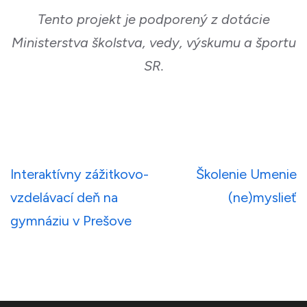
Tento projekt je podporený z dotácie
Ministerstva školstva, vedy, výskumu a športu
SR.
Navigácia
Interaktívny zážitkovo-
Školenie Umenie
v
vzdelávací deň na
(ne)myslieť
článku
gymnáziu v Prešove