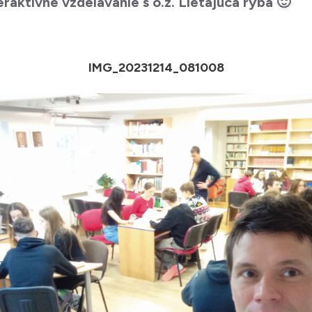
raktívne vzdelávanie s o.z. Lietajúca ryba 🙂
IMG_20231214_081008