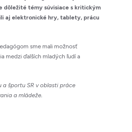
ie dôležité témy súvisiace s kritickým
li aj elektronické hry, tablety, prácu
 pedagógom sme mali možnosť
ia medzi ďalších mladých ľudí a
 a športu SR v oblasti práce
vania a mládeže.