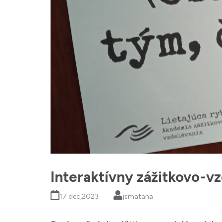
Interaktívny zážitkovo-v
17 dec,2023
jsmatana