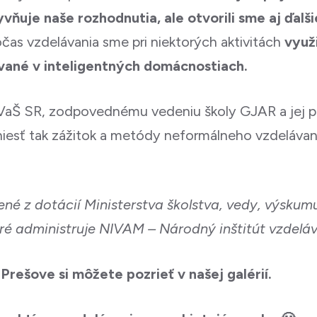
yvňuje naše rozhodnutia, ale otvorili sme aj ďalš
čas vzdelávania sme pri niektorých aktivitách
využi
ívané v inteligentných domácnostiach.
aŠ SR, zodpovednému vedeniu školy GJAR a jej
riniesť tak zážitok a metódy neformálneho vzdelávan
ené z dotácií Ministerstva školstva, vedy, výskumu
ré administruje NIVAM – Národný inštitút vzdelá
 Prešove si môžete pozrieť v našej galérií.