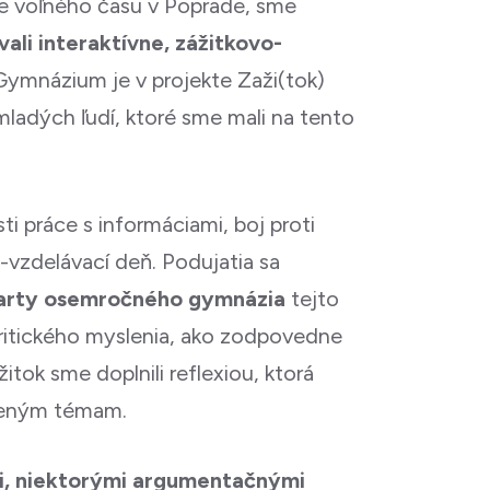
re voľného času v Poprade, sme
ali interaktívne, zážitkovo-
 Gymnázium je v projekte Zaži(tok)
mladých ľudí, ktoré sme mali na tento
ti práce s informáciami, boj proti
o-vzdelávací deň. Podujatia sa
kvarty osemročného gymnázia
tejto
 kritického myslenia, ako zodpovedne
tok sme doplnili reflexiou, ktorá
edeným témam.
i, niektorými argumentačnými