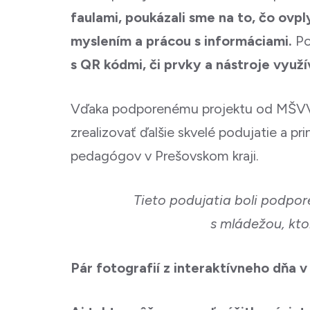
faulami, poukázali sme na to, čo ovpl
myslením a prácou s informáciami.
Po
s QR kódmi, či prvky a nástroje využ
Vďaka podporenému projektu od MŠVV
zrealizovať ďalšie skvelé podujatie a p
pedagógov v Prešovskom kraji.
Tieto podujatia boli podpor
s mládežou, kto
Pár fotografií z interaktívneho dňa v