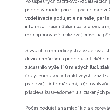
Po úspešných zážitkovo-vzdelávacích po
podobný model priniesli priamo medzi ž
vzdelávacie podujatie na našej par
informácií našim ďalším partnerom, a m
rok naplánované realizovať práve na pôd
S využitím metodických a vzdelávacích m
dezinformáciám a podporu kritického mys
zúčastnilo
vyše 110 mladých ľudí, ži
školy. Pomocou interaktívnych, zážitkov
pracovať s informáciami, a čo ovplyvňuj
prispieva ku uvedomeniu si získaných 
Počas podujatia sa mladí ľudia a sprevá