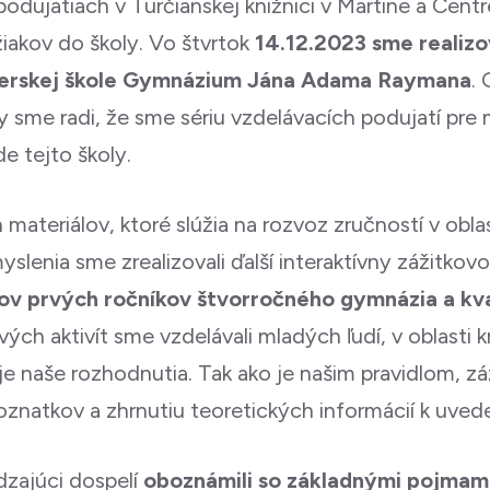
dujatiach v Turčianskej knižnici v Martine a Cent
iakov do školy. Vo štvrtok
14.12.2023 sme realizov
tnerskej škole Gymnázium Jána Adama Raymana
.
y sme radi, že sme sériu vzdelávacích podujatí pre 
e tejto školy.
ateriálov, ktoré slúžia na rozvoz zručností v oblas
lenia sme zrealizovali ďalší interaktívny zážitkov
akov prvých ročníkov štvorročného gymnázia a 
ých aktivít sme vzdelávali mladých ľudí, v oblasti
e naše rozhodnutia. Tak ako je našim pravidlom, záži
poznatkov a zhrnutiu teoretických informácií k uv
dzajúci dospelí
oboznámili so základnými pojmam