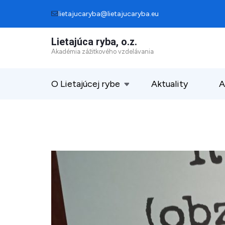
Skip
lietajucaryba@lietajucaryba.eu
to
Lietajúca ryba, o.z.
content
Akadémia zážitkového vzdelávania
(Press
Enter)
O Lietajúcej rybe
Aktuality
A