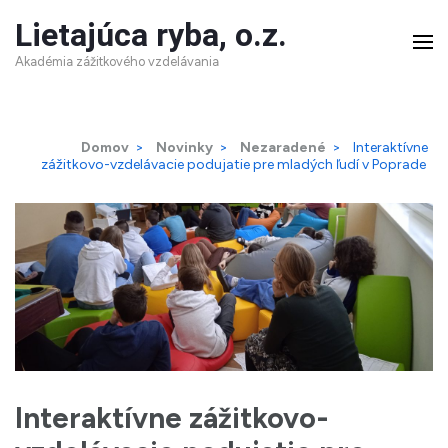
Skip
Lietajúca ryba, o.z.
to
Akadémia zážitkového vzdelávania
content
(Press
Domov
>
Novinky
>
Nezaradené
>
Interaktívne
Enter)
zážitkovo-vzdelávacie podujatie pre mladých ľudí v Poprade
Interaktívne zážitkovo-