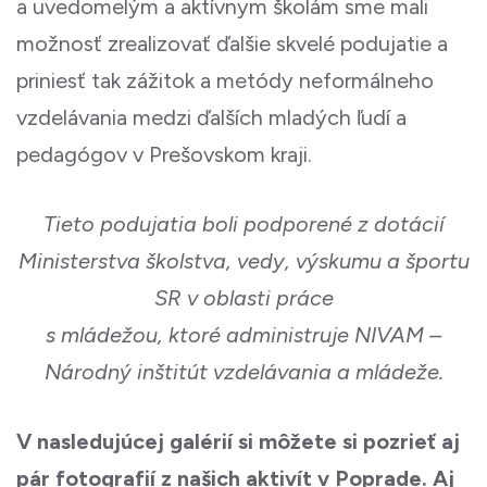
a uvedomelým a aktívnym školám sme mali
možnosť zrealizovať ďalšie skvelé podujatie a
priniesť tak zážitok a metódy neformálneho
vzdelávania medzi ďalších mladých ľudí a
pedagógov v Prešovskom kraji.
Tieto podujatia boli podporené z dotácií
Ministerstva školstva, vedy, výskumu a športu
SR v oblasti práce
s mládežou, ktoré administruje NIVAM –
Národný inštitút vzdelávania a mládeže.
V nasledujúcej galérií si môžete si pozrieť aj
pár fotografií z našich aktivít v Poprade. Aj