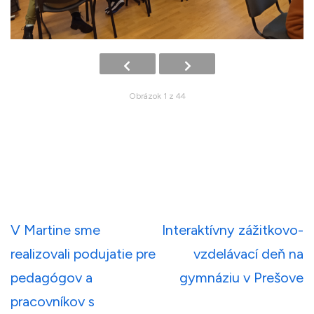
Obrázok 1 z 44
Navigácia
V Martine sme
Interaktívny zážitkovo-
v
realizovali podujatie pre
vzdelávací deň na
článku
pedagógov a
gymnáziu v Prešove
pracovníkov s