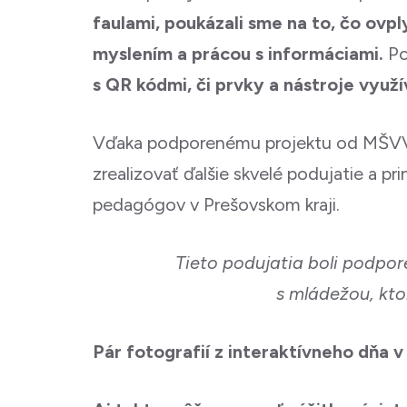
faulami, poukázali sme na to, čo ovpl
myslením a prácou s informáciami.
Po
s QR kódmi, či prvky a nástroje využ
Vďaka podporenému projektu od MŠVV
zrealizovať ďalšie skvelé podujatie a p
pedagógov v Prešovskom kraji.
Tieto podujatia boli podpor
s mládežou, kto
Pár fotografií z interaktívneho dňa v