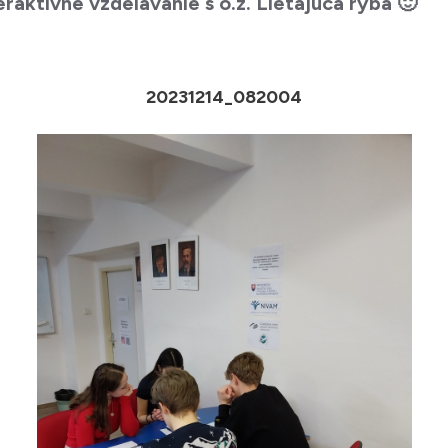
raktívne vzdelávanie s o.z. Lietajúca ryba 🙂
20231214_082004