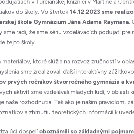
dujatiach v Turčianskej knižnici v Martine a Cent
iakov do školy. Vo štvrtok
14.12.2023 sme realizov
tnerskej škole Gymnázium Jána Adama Raymana
.
y sme radi, že sme sériu vzdelávacích podujatí pre 
e tejto školy.
ateriálov, ktoré slúžia na rozvoz zručností v oblas
lenia sme zrealizovali ďalší interaktívny zážitkov
akov prvých ročníkov štvorročného gymnázia a 
ých aktivít sme vzdelávali mladých ľudí, v oblasti
e naše rozhodnutia. Tak ako je našim pravidlom, záži
poznatkov a zhrnutiu teoretických informácií k uv
dzajúci dospelí
oboznámili so základnými pojmam