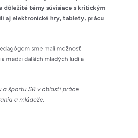
ie dôležité témy súvisiace s kritickým
li aj elektronické hry, tablety, prácu
 pedagógom sme mali možnosť
ia medzi ďalších mladých ľudí a
 a športu SR v oblasti práce
vania a mládeže.