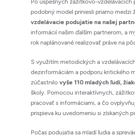
Po úspešných zážitkovo-vzdelávacích po
podobný model priniesli priamo medzi ž
vzdelávacie podujatie na našej par
informácií našim ďalším partnerom, a m
rok naplánované realizovať práve na pôd
S využitím metodických a vzdelávacích m
dezinformáciám a podporu kritického mys
zúčastnilo
vyše 110 mladých ľudí, ži
školy. Pomocou interaktívnych, zážitkov
pracovať s informáciami, a čo ovplyvňuj
prispieva ku uvedomeniu si získaných 
Počas podujatia sa mladí ľudia a sprevá