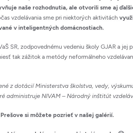
yvňuje naše rozhodnutia, ale otvorili sme aj ďalš
čas vzdelávania sme pri niektorých aktivitách
využi
ívané v inteligentných domácnostiach.
aŠ SR, zodpovednému vedeniu školy GJAR a jej
riniesť tak zážitok a metódy neformálneho vzdelávan
ené z dotácií Ministerstva školstva, vedy, výskumu
ré administruje NIVAM – Národný inštitút vzdelá
 Prešove si môžete pozrieť v našej galérií.