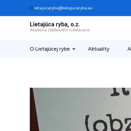
Skip
lietajucaryba@lietajucaryba.eu
to
Lietajúca ryba, o.z.
content
Akadémia zážitkového vzdelávania
(Press
Enter)
O Lietajúcej rybe
Aktuality
A