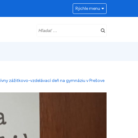
Rýchle menu
Hľadať:
tívny zážitkovo-vzdelávací deň na gymnáziu v Prešove