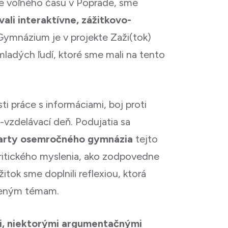
re voľného času v Poprade, sme
ali interaktívne, zážitkovo-
 Gymnázium je v projekte Zaži(tok)
mladých ľudí, ktoré sme mali na tento
ti práce s informáciami, boj proti
o-vzdelávací deň. Podujatia sa
kvarty osemročného gymnázia
tejto
 kritického myslenia, ako zodpovedne
tok sme doplnili reflexiou, ktorá
edeným témam.
i, niektorými argumentačnými