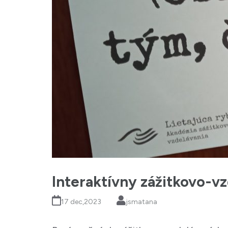
Interaktívny zážitkovo-v
17 dec,2023
jsmatana