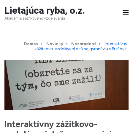
Skip
Lietajúca ryba, o.z.
to
Akadémia zážitkového vzdelávania
content
(Press
Domov
>
Novinky
>
Nezaradené
>
Interaktívny
Enter)
zážitkovo-vzdelávací deň na gymnáziu v Prešove
Interaktívny zážitkovo-