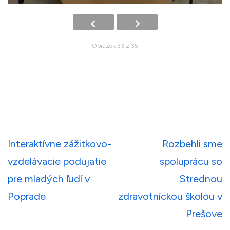
Obrázok 33 z 35
Navigácia
Interaktívne zážitkovo-
Rozbehli sme
v
vzdelávacie podujatie
spoluprácu so
článku
pre mladých ľudí v
Strednou
Poprade
zdravotníckou školou v
Prešove